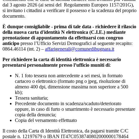
dal 3 agosto 2026 (ai sensi del Regolamento Europeo 1157/201G),
si invitano i cittadini a verificare il possesso e la scadenza del proprio
documento.
È dunque consigliabile - prima di tale data - richiedere il rilascio
della nuova carta d'identità N elettronica (C.I.E.) mediante
prenotazione di appuntamento da effettuarsi con congruo
anticipo
presso l’Ufficio Servizi Demografici al seguente recapito:
0864.46114 (int. 2) –
affarigenerali@comunedibugnara.it
Per richiedere la carta di identità elettronica è necessario
presentarsi personalmente presso l’ufficio muniti di
:
N. 1 foto tessera non antecedente a sei mesi, in formato
cartaceo o elettronico (formato png o jpeg, risoluzione di
almeno 400 dpi, dimensione massima non superiore a 500
kb);
Tessera sanitaria;
Precedente documento in scadenza/scaduto/deteriorato
oppure, in caso di furto o smarrimento è necessario presentare
copia della denuncia;
Copia del versamento effettuato
Il costo della Carta di Identità Elettronica, da pagarsi tramite C/C
postale n. 12197679 o IBAN IT47C0538740802000000178464