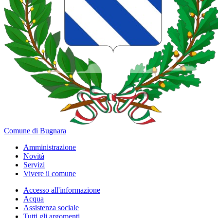
Comune di Bugnara
Amministrazione
Novità
Servizi
Vivere il comune
Accesso all'informazione
Acqua
Assistenza sociale
Tutti gli argomenti...