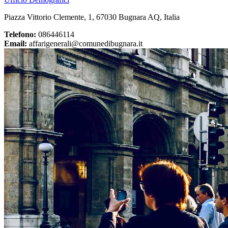
Piazza Vittorio Clemente, 1, 67030 Bugnara AQ, Italia
Telefono:
086446114
Email:
affarigenerali@comunedibugnara.it