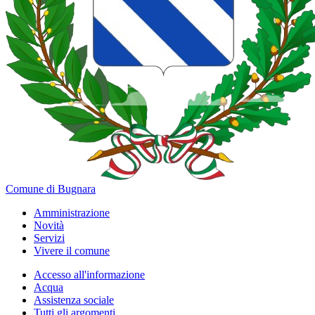
Comune di Bugnara
Amministrazione
Novità
Servizi
Vivere il comune
Accesso all'informazione
Acqua
Assistenza sociale
Tutti gli argomenti...