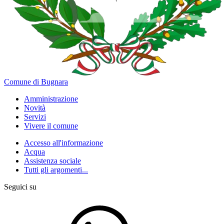
Comune di Bugnara
Amministrazione
Novità
Servizi
Vivere il comune
Accesso all'informazione
Acqua
Assistenza sociale
Tutti gli argomenti...
Seguici su