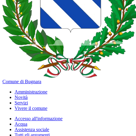
Comune di Bugnara
Amministrazione
Novità
Servizi
Vivere il comune
Accesso all'informazione
Acqua
Assistenza sociale
Tutti gli argomenti...