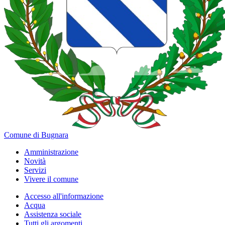
Comune di Bugnara
Amministrazione
Novità
Servizi
Vivere il comune
Accesso all'informazione
Acqua
Assistenza sociale
Tutti gli argomenti...